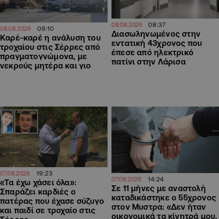
08:37
08.08.2026
09:10
08.08.2026
Διασωληνωμένος στην
Καρέ-καρέ η ανάλυση του
εντατική 43χρονος που
τροχαίου στις Σέρρες από
έπεσε από ηλεκτρικό
πραγματογνώμονα, με
πατίνι στην Λάρισα
νεκρούς μητέρα και γιο
19:23
07.08.2026
14:24
07.08.2026
«Τα έχω χάσει όλα»:
Σε 11 μήνες με αναστολή
Σπαράζει καρδιές ο
καταδικάστηκε ο 55χρονος
πατέρας που έχασε σύζυγο
στον Μυστρα: «Δεν ήταν
και παιδί σε τροχαίο στις
οικονομικά τα κίνητρά μου,