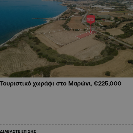
Τουριστικό χωράφι στο Μαρώνι, €225,000
ΔΙΑΒΑΣΤΕ ΕΠΙΣΗΣ