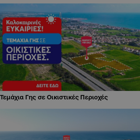
Τεμάχια Γης σε Οικιστικές Περιοχές