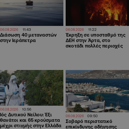
11:43
11:22
06.08.2026
06.08.2026
Διάσωση 40 μεταναστών
Έκρηξη σε υποσταθμό της
στην Ιεράπετρα
ΔΕΗ στην Άρτα, στο
σκοτάδι πολλές περιοχές
10:56
06.08.2026
Ιός Δυτικού Νείλου: Έξι
09:50
06.08.2026
θανάτοι και 65 κρούσματα
Σοβαρό περιστατικό
μέχρι στιγμής στην Ελλάδα
επικίνδυνης οδήγησης