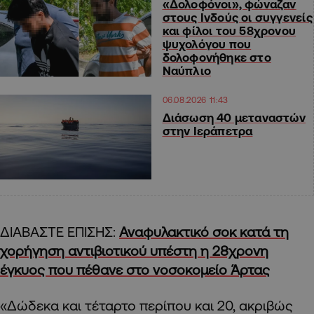
«Δολοφόνοι», φώναζαν
στους Ινδούς οι συγγενείς
και φίλοι του 58χρονου
ψυχολόγου που
δολοφονήθηκε στο
Ναύπλιο
06.08.2026 11:43
Διάσωση 40 μεταναστών
στην Ιεράπετρα
ΔΙΑΒΑΣΤΕ ΕΠΙΣΗΣ:
Αναφυλακτικό σοκ κατά τη
χορήγηση αντιβιοτικού υπέστη η 28χρονη
έγκυος που πέθανε στο νοσοκομείο Άρτας
«Δώδεκα και τέταρτο περίπου και 20, ακριβώς