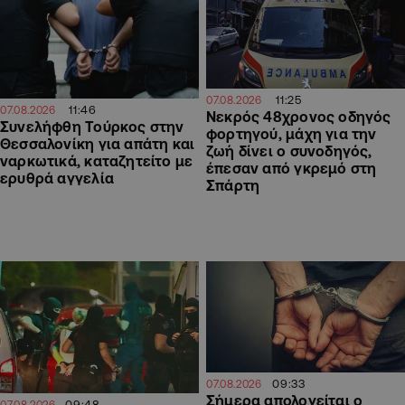
11:25
07.08.2026
11:46
07.08.2026
Νεκρός 48χρονος οδηγός
Συνελήφθη Τούρκος στην
φορτηγού, μάχη για την
Θεσσαλονίκη για απάτη και
ζωή δίνει ο συνοδηγός,
ναρκωτικά, καταζητείτο με
έπεσαν από γκρεμό στη
ερυθρά αγγελία
Σπάρτη
09:33
07.08.2026
Σήμερα απολογείται ο
09:48
07.08.2026