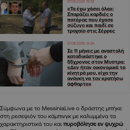
07.08.2026 19:23
«Τα έχω χάσει όλα»:
Σπαράζει καρδιές ο
πατέρας που έχασε
σύζυγο και παιδί σε
τροχαίο στις Σέρρες
07.08.2026 14:24
Σε 11 μήνες με αναστολή
καταδικάστηκε ο
55χρονος στον Μυστρα:
«Δεν ήταν οικονομικά τα
κίνητρά μου, είχα την
ανάγκη να τον κρατήσω
άφθαρτο»
Σύμφωνα με το MessiniaLive ο δράστης μπήκε
στη ρεσεψιόν του κάμπινγκ με καλυμμένα τα
χαρακτηριστικά του και
πυροβόλησε εν ψυχρώ