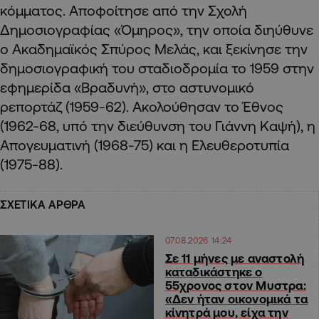
κόμματος. Αποφοίτησε από την Σχολή
Δημοσιογραφίας «Όμηρος», την οποία διηύθυνε
ο Ακαδημαϊκός Σπύρος Μελάς, και ξεκίνησε την
δημοσιογραφική του σταδιοδρομία το 1959 στην
εφημερίδα «Βραδυνή», στο αστυνομικό
ρεπορτάζ (1959-62). Ακολούθησαν το Έθνος
(1962-68, υπό την διεύθυνση του Γιάννη Καψή), η
Απογευματινή (1968-75) και η Ελευθεροτυπία
(1975-88).
ΣΧΕΤΙΚΑ ΑΡΘΡΑ
07.08.2026 14:24
Σε 11 μήνες με αναστολή
καταδικάστηκε ο
55χρονος στον Μυστρα:
«Δεν ήταν οικονομικά τα
κίνητρά μου, είχα την