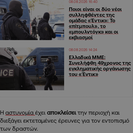
08.08.2026 16:40
Ποιοι είναι οι δύο νέοι
συλληφθέντες της
ομάδας «Έντικ»: Το
«πίτμπουλ», το
«μπουλντόγκ» και οι
εκβιασμοί
08.08.2026 14:24
Ελλαδικά ΜΜΕ:
Συνελήφθη 49χρονος της
εγκληματικής οργάνωσης
του «Έντικ»
Η
αστυνομία
έχει
αποκλείσει
την περιοχή και
διεξάγει εκτεταμένες έρευνες για τον εντοπισμό
των δραστών.