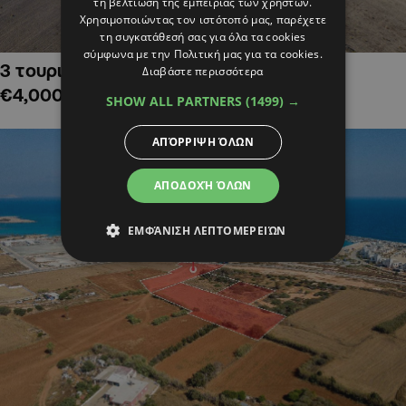
τη βελτίωση της εμπειρίας των χρηστών.
Χρησιμοποιώντας τον ιστότοπό μας, παρέχετε
τη συγκατάθεσή σας για όλα τα cookies
σύμφωνα με την Πολιτική μας για τα cookies.
3 τουριστικά χωράφια στην Αλαμινό,
Διαβάστε περισσότερα
€4,000,000
SHOW ALL PARTNERS
(1499) →
ΑΠΌΡΡΙΨΗ ΌΛΩΝ
ΑΠΟΔΟΧΉ ΌΛΩΝ
ΕΜΦΆΝΙΣΗ ΛΕΠΤΟΜΕΡΕΙΏΝ