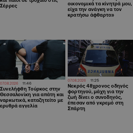
και παιδί σε τροχαίο στις
οικονομικά τα κίνητρά μου,
Σέρρες
είχα την ανάγκη να τον
κρατήσω άφθαρτο»
11:25
07.08.2026
11:46
07.08.2026
Νεκρός 48χρονος οδηγός
Συνελήφθη Τούρκος στην
φορτηγού, μάχη για την
Θεσσαλονίκη για απάτη και
ζωή δίνει ο συνοδηγός,
ναρκωτικά, καταζητείτο με
έπεσαν από γκρεμό στη
ερυθρά αγγελία
Σπάρτη