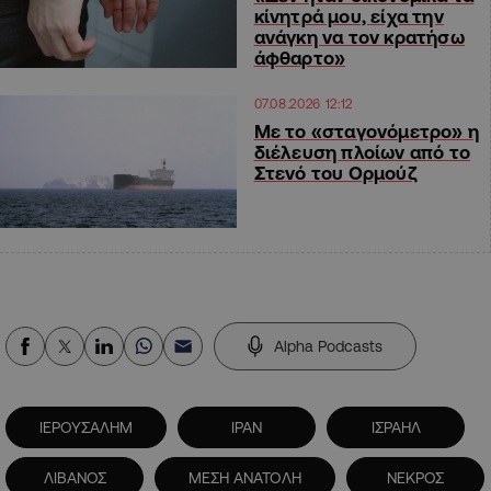
κίνητρά μου, είχα την
ανάγκη να τον κρατήσω
άφθαρτο»
07.08.2026 12:12
Με το «σταγονόμετρο» η
διέλευση πλοίων από το
Στενό του Ορμούζ
Alpha Podcasts
ΙΕΡΟΥΣΑΛΗΜ
ΙΡΑΝ
ΙΣΡΑΗΛ
ΛΙΒΑΝΟΣ
ΜΕΣΗ ΑΝΑΤΟΛΗ
ΝΕΚΡΟΣ