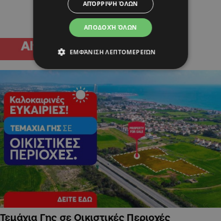
ΑΠΌΡΡΙΨΗ ΌΛΩΝ
ΑΠΟΔΟΧΉ ΌΛΩΝ
ΕΜΦΆΝΙΣΗ ΛΕΠΤΟΜΕΡΕΙΏΝ
Τεμάχια Γης σε Οικιστικές Περιοχές