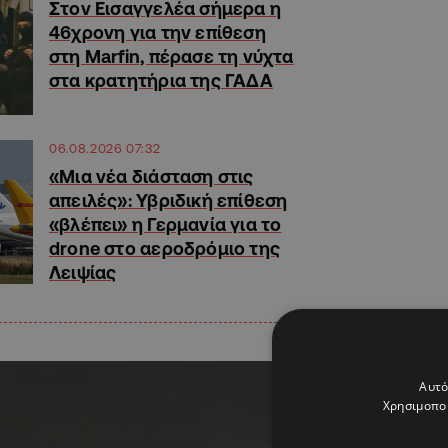
Στον Εισαγγελέα σήμερα η
46χρονη για την επίθεση
στη Marfin, πέρασε τη νύχτα
στα κρατητήρια της ΓΑΔΑ
06.08.2026 07:32
«Μια νέα διάσταση στις
απειλές»: Υβριδική επίθεση
«βλέπει» η Γερμανία για το
drone στο αεροδρόμιο της
Λειψίας
Αυτό
Χρησιμοποι