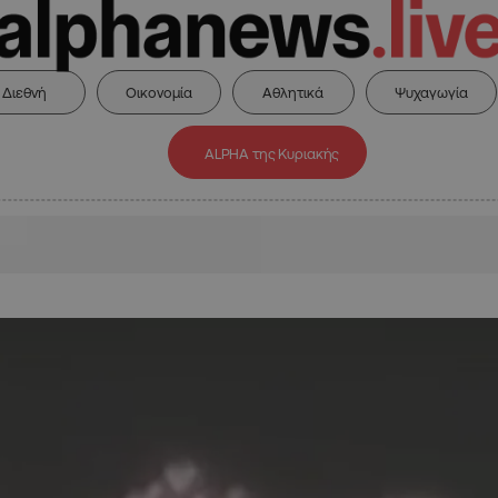
Διεθνή
Οικονομία
Αθλητικά
Ψυχαγωγία
ALPHA της Κυριακής