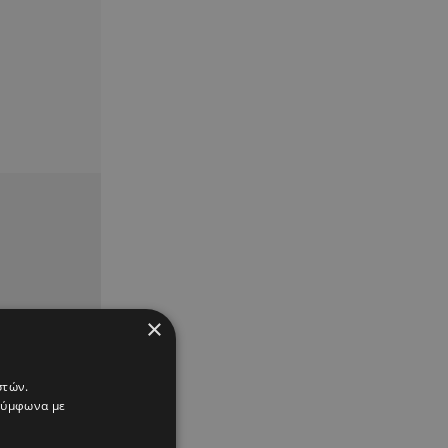
×
στών.
 σύμφωνα με