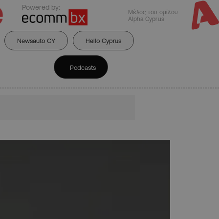
Powered by:
Μέλος του ομίλου
Alpha Cyprus
Newsauto CY
Hello Cyprus
Podcasts