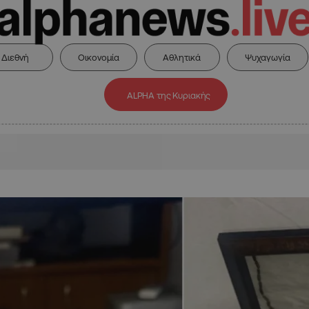
Διεθνή
Οικονομία
Αθλητικά
Ψυχαγωγία
ALPHA της Κυριακής