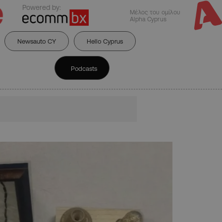
Powered by:
Μέλος του ομίλου
Alpha Cyprus
Newsauto CY
Hello Cyprus
Podcasts