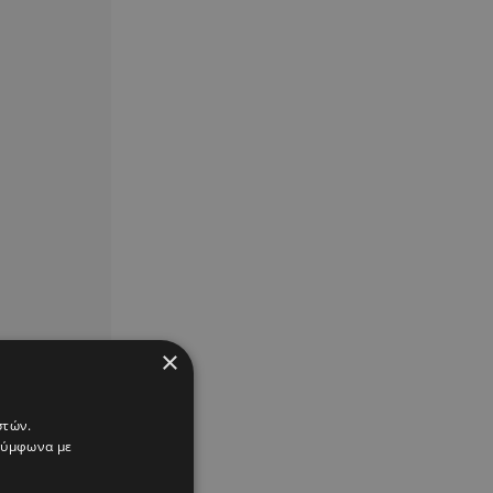
×
στών.
 σύμφωνα με