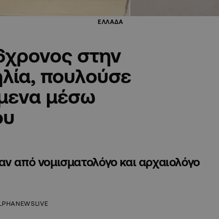
ΕΛΛΑΔΑ
6χρονος στην
λία, πουλούσε
ίμενα μέσω
ου
αν από νομισματολόγο και αρχαιολόγο
LPHANEWSLIVE