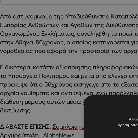
Από
αστυνομικούς
της Υποδιεύθυνσης Καταπολέ
Εμπορίας Ανθρώπων και Αγαθών της Διεύθυνσης
Οργανωμένου Εγκλήματος, συνελήφθη το πρωί τη
στην Αθήνα, 56χρονος, ο οποίος κατηγορείται γ
νομοθεσίας που αφορά την προστασία των αρχα
Ειδικότερα, κατόπιν αξιοποίησης πληροφοριακών
το Υπουργείο Πολιτισμού και μετά από έλεγχο ψ
προέκυψε ότι ο 56χρονος εισήγαγε από το εξωτερ
αρχαία νομίσματα και αντικείμενα, ενώ παράλληλ
διάθεση μέρους αυτών μέσω
διαδικτυακής πλα
δικτύωσης.
Αυτό
Χρησιμοποι
ΔΙΑΒΑΣΤΕ ΕΠΙΣΗΣ:
Συμπλοκή εννέα ατόμων στην
Αργυρούπολη | AlphaNews