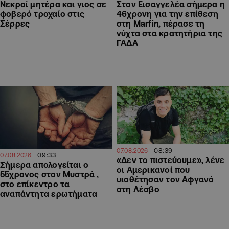
Στον Εισαγγελέα σήμερα η
Νεκροί μητέρα και γιος σε
46χρονη για την επίθεση
φοβερό τροχαίο στις
στη Marfin, πέρασε τη
Σέρρες
νύχτα στα κρατητήρια της
ΓΑΔΑ
08:39
07.08.2026
09:33
07.08.2026
«Δεν το πιστεύουμε», λένε
Σήμερα απολογείται ο
οι Αμερικανοί που
55χρονος στον Μυστρά ,
υιοθέτησαν τον Αφγανό
στο επίκεντρο τα
στη Λέσβο
αναπάντητα ερωτήματα