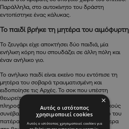
Παράλληλα, στο αυτοκίνητο του δράστη
εντοπίστηκε ένας κάλυκας.
Το παιδί βρήκε τη μητέρα του αιμόφυρτη
Το ζευγάρι είχε αποκτήσει δύο παιδιά, μία
ενήλικη κόρη που σπουδάζει σε άλλη πόλη και
έναν ανήλικο γιο.
Το ανήλικο παιδί είναι εκείνο που εντόπισε τη
μητέρα του σοβαρά τραυματισμένη και
ειδοποίησε τις Αρχές. Το σοκ που υπέστη
θεωρείται ιδιαίτερα βαρύ, ενώ οι πρώτες
×
πληροφορίες που έδωσε στους αστυνομικούς
Αυτός ο ιστότοπος
συνέβαλαν στις έρευνες για τον εντοπισμό του
χρησιμοποιεί cookies
πατέρα του, ο οποίος βρέθηκε λίγο αργότερα
Αυτός ο ιστότοπος χρησιμοποιεί cookies για
στο βουνό Κορύλοβο νεκρός.
τη βελτίωση της εμπειρίας των χρηστών.