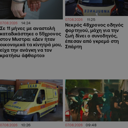
11:25
07.08.2026
14:24
07.08.2026
Νεκρός 48χρονος οδηγός
Σε 11 μήνες με αναστολή
φορτηγού, μάχη για την
καταδικάστηκε ο 55χρονος
ζωή δίνει ο συνοδηγός,
στον Μυστρα: «Δεν ήταν
έπεσαν από γκρεμό στη
οικονομικά τα κίνητρά μου,
Σπάρτη
είχα την ανάγκη να τον
κρατήσω άφθαρτο»
09:48
10:26
07.08.2026
07.08.2026