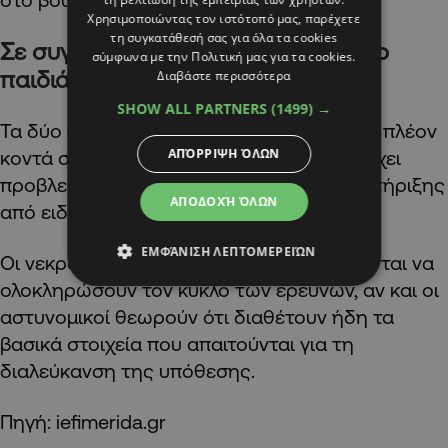
Χρησιμοποιώντας τον ιστότοπό μας, παρέχετε
τη συγκατάθεσή σας για όλα τα cookies
Σε συγγενικά τους πρόσωπα τα δύο
σύμφωνα με την Πολιτική μας για τα cookies.
παιδιά
Διαβάστε περισσότερα
SHOW ALL PARTNERS
(1499) →
Τα δύο παιδιά της οικογένειας βρίσκονται πλέον
ΑΠΌΡΡΙΨΗ ΌΛΩΝ
κοντά σε συγγενικά τους πρόσωπα, ενώ έχει
προβλεφθεί η παροχή ψυχολογικής υποστήριξης
ΑΠΟΔΟΧΉ ΌΛΩΝ
από ειδικούς.
ΕΜΦΆΝΙΣΗ ΛΕΠΤΟΜΕΡΕΙΏΝ
Οι νεκροτομές στις δύο σορούς αναμένονται να
ολοκληρώσουν τον κύκλο των ερευνών, αν και οι
αστυνομικοί θεωρούν ότι διαθέτουν ήδη τα
βασικά στοιχεία που απαιτούνται για τη
διαλεύκανση της υπόθεσης.
Πηγή: iefimerida.gr