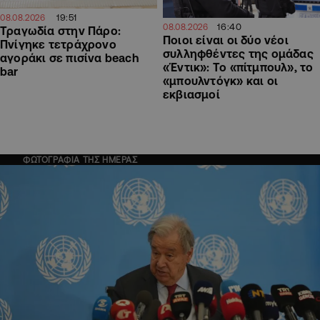
19:51
08.08.2026
16:40
08.08.2026
Τραγωδία στην Πάρο:
Ποιοι είναι οι δύο νέοι
Πνίγηκε τετράχρονο
συλληφθέντες της ομάδας
αγοράκι σε πισίνα beach
«Έντικ»: Το «πίτμπουλ», το
bar
«μπουλντόγκ» και οι
εκβιασμοί
ΦΩΤΟΓΡΑΦΙΑ ΤΗΣ ΗΜΕΡΑΣ