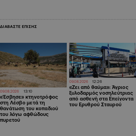
ΔΙΑΒΑΣΤΕ ΕΠΙΣΗΣ
12:26
09.08.2026
«Ζει από θαύμα»: Άγριος
13:10
09.08.2026
ξυλοδαρμός νοσηλεύτριας
«Έσβησε» κτηνοτρόφος
από ασθενή στα Επείγοντα
στη Λέσβο μετά τη
του Ερυθρού Σταυρού
θανάτωση του κοπαδιού
του λόγω αφθώδους
πυρετού