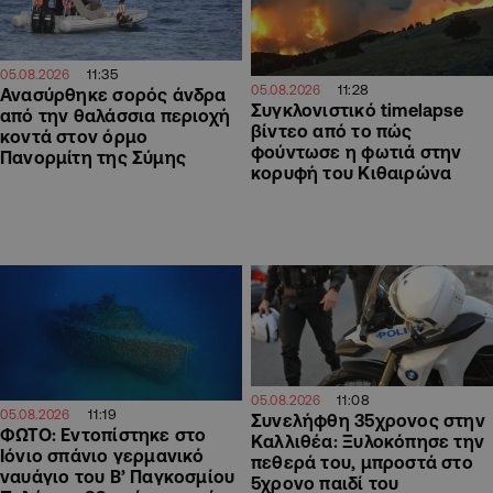
11:35
05.08.2026
11:28
05.08.2026
Ανασύρθηκε σορός άνδρα
Συγκλονιστικό timelapse
από την θαλάσσια περιοχή
βίντεο από το πώς
κοντά στον όρμο
φούντωσε η φωτιά στην
Πανορμίτη της Σύμης
κορυφή του Κιθαιρώνα
11:08
05.08.2026
11:19
05.08.2026
Συνελήφθη 35χρονος στην
ΦΩΤΟ: Εντοπίστηκε στο
Καλλιθέα: Ξυλοκόπησε την
Ιόνιο σπάνιο γερμανικό
πεθερά του, μπροστά στο
ναυάγιο του Β’ Παγκοσμίου
5χρονο παιδί του