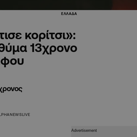
ΕΛΛΑΔΑ
ισε κορίτσι»:
 θύμα 13χρονο
άφου
3χρονος
LPHANEWSLIVE