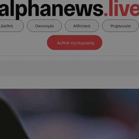
Διεθνή
Οικονομία
Αθλητικά
Ψυχαγωγία
ALPHA της Κυριακής