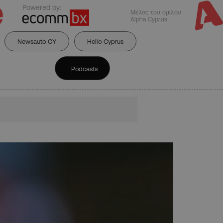
Powered by:
Μέλος του ομίλου
Alpha Cyprus
Newsauto CY
Hello Cyprus
Podcasts