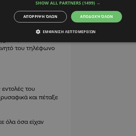
SHOW ALL PARTNERS
(1499) →
ΑΠΌΡΡΙΨΗ ΌΛΩΝ
ΑΠΟΔΟΧΉ ΌΛΩΝ
 άνδρας που του
α του τραυμάτισε
ΕΜΦΆΝΙΣΗ ΛΕΠΤΟΜΕΡΕΙΏΝ
 χρειάζονται πολλά
κινητό του τηλέφωνο
 εντολές του
χρυσαφικά και πέταξε
ε όλα όσα είχαν