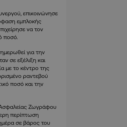
υνεργού, επικοινώνησε
ρόφαση εμπλοκής
πιχείρησε να τον
ό ποσό.
νημερωθεί για την
ν σε εξέλιξη και
α με το κέντρο της
ορισμένο ραντεβού
ικό ποσό και την
ς Ασφαλείας Ζωγράφου
τερη περίπτωση
ημέρα σε βάρος του