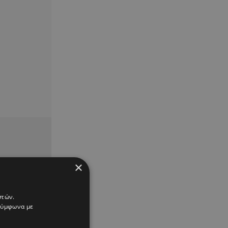
×
στών.
 σύμφωνα με