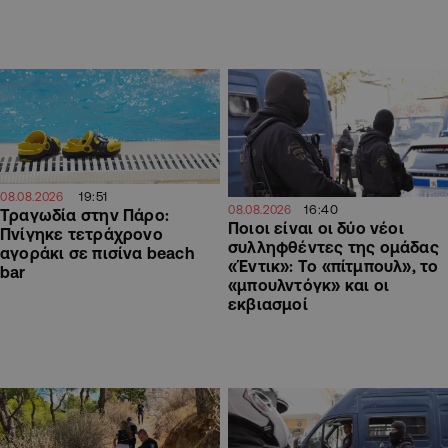
19:51
08.08.2026
16:40
08.08.2026
Τραγωδία στην Πάρο:
Ποιοι είναι οι δύο νέοι
Πνίγηκε τετράχρονο
συλληφθέντες της ομάδας
αγοράκι σε πισίνα beach
«Έντικ»: Το «πίτμπουλ», το
bar
«μπουλντόγκ» και οι
εκβιασμοί