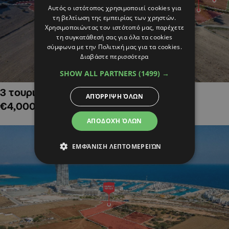
Αυτός ο ιστότοπος χρησιμοποιεί cookies για
τη βελτίωση της εμπειρίας των χρηστών.
Χρησιμοποιώντας τον ιστότοπό μας, παρέχετε
τη συγκατάθεσή σας για όλα τα cookies
σύμφωνα με την Πολιτική μας για τα cookies.
Διαβάστε περισσότερα
SHOW ALL PARTNERS
(1499) →
3 τουριστικά χωράφια στην Αλαμινό,
ΑΠΌΡΡΙΨΗ ΌΛΩΝ
€4,000,000
ΑΠΟΔΟΧΉ ΌΛΩΝ
ΕΜΦΆΝΙΣΗ ΛΕΠΤΟΜΕΡΕΙΏΝ