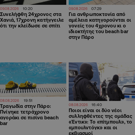
07:29
10:20
09.08.2026
09.08.2026
Για ανθρωποκτονία από
Συνελήφθη 24χρονος στα
αμέλεια κατηγορούνται οι
Χανιά, 17χρονη κατήγγειλε
γονείς του 4χρονου κι ο
ότι την κλείδωσε σε σπίτι
ιδιοκτήτης του beach bar
στην Πάρο
19:51
08.08.2026
16:40
08.08.2026
Τραγωδία στην Πάρο:
Ποιοι είναι οι δύο νέοι
Πνίγηκε τετράχρονο
συλληφθέντες της ομάδας
αγοράκι σε πισίνα beach
«Έντικ»: Το «πίτμπουλ», το
bar
«μπουλντόγκ» και οι
εκβιασμοί