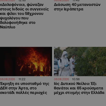
11:43
06.08.2026
06.08.2026
«Δολοφόνοι», φώναζαν
Διάσωση 40 μεταναστών
στους Ινδούς οι συγγενείς
στην Ιεράπετρα
και φίλοι του 58χρονου
ψυχολόγου που
δολοφονήθηκε στο
Ναύπλιο
11:22
10:56
06.08.2026
06.08.2026
Έκρηξη σε υποσταθμό της
Ιός Δυτικού Νείλου: Έξι
ΔΕΗ στην Άρτα, στο
θανάτοι και 65 κρούσματα
σκοτάδι πολλές περιοχές
μέχρι στιγμής στην Ελλάδα