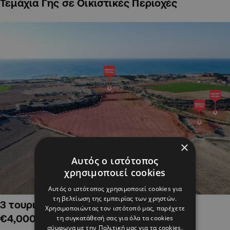
Τεμάχια Γης σε Οικιστικές Περιοχές
×
Αυτός ο ιστότοπος
χρησιμοποιεί cookies
Αυτός ο ιστότοπος χρησιμοποιεί cookies για
τη βελτίωση της εμπειρίας των χρηστών.
3 τουριστικά χωράφια στην Αλαμινό,
Χρησιμοποιώντας τον ιστότοπό μας, παρέχετε
€4,000,000
τη συγκατάθεσή σας για όλα τα cookies
σύμφωνα με την Πολιτική μας για τα cookies.