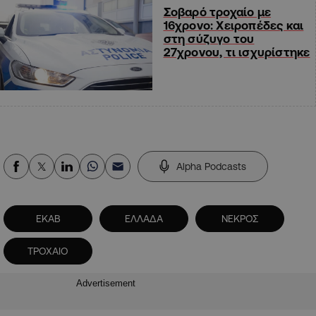
Σοβαρό τροχαίο με
16χρονο: Χειροπέδες και
στη σύζυγο του
27χρονου, τι ισχυρίστηκε
Alpha Podcasts
ΕΚΑΒ
ΕΛΛΑΔΑ
ΝΕΚΡΟΣ
ΤΡΟΧΑΙΟ
Advertisement