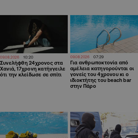
07:29
10:20
09.08.2026
09.08.2026
Για ανθρωποκτονία από
Συνελήφθη 24χρονος στα
αμέλεια κατηγορούνται οι
Χανιά, 17χρονη κατήγγειλε
γονείς του 4χρονου κι ο
ότι την κλείδωσε σε σπίτι
ιδιοκτήτης του beach bar
στην Πάρο