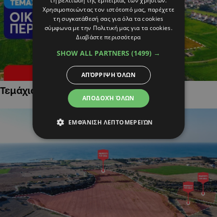
τη βελτίωση της εμπειρίας των χρηστών.
Χρησιμοποιώντας τον ιστότοπό μας, παρέχετε
τη συγκατάθεσή σας για όλα τα cookies
σύμφωνα με την Πολιτική μας για τα cookies.
Διαβάστε περισσότερα
SHOW ALL PARTNERS
(1499) →
ΑΠΌΡΡΙΨΗ ΌΛΩΝ
Τεμάχια Γης σε Οικιστικές Περιοχές
ΑΠΟΔΟΧΉ ΌΛΩΝ
ΕΜΦΆΝΙΣΗ ΛΕΠΤΟΜΕΡΕΙΏΝ