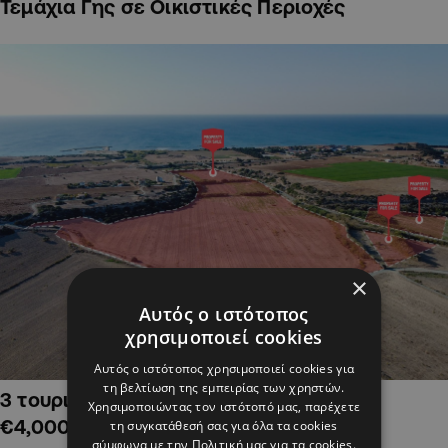
Τεμάχια Γης σε Οικιστικές Περιοχές
×
Αυτός ο ιστότοπος
χρησιμοποιεί cookies
Αυτός ο ιστότοπος χρησιμοποιεί cookies για
τη βελτίωση της εμπειρίας των χρηστών.
3 τουριστικά χωράφια στην Αλαμινό,
Χρησιμοποιώντας τον ιστότοπό μας, παρέχετε
€4,000,000
τη συγκατάθεσή σας για όλα τα cookies
σύμφωνα με την Πολιτική μας για τα cookies.