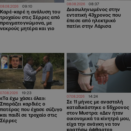
08:37
08.08.2026
09:10
08.08.2026
Διασωληνωμένος στην
Καρέ-καρέ η ανάλυση του
εντατική 43χρονος που
τροχαίου στις Σέρρες από
έπεσε από ηλεκτρικό
πραγματογνώμονα, με
πατίνι στην Λάρισα
νεκρούς μητέρα και γιο
19:23
07.08.2026
14:24
07.08.2026
«Τα έχω χάσει όλα»:
Σε 11 μήνες με αναστολή
Σπαράζει καρδιές ο
καταδικάστηκε ο 55χρονος
πατέρας που έχασε σύζυγο
στον Μυστρα: «Δεν ήταν
και παιδί σε τροχαίο στις
οικονομικά τα κίνητρά μου,
Σέρρες
είχα την ανάγκη να τον
κρατήσω άφθαρτο»