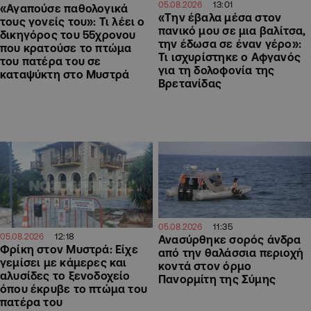
13:01
05.08.2026
«Αγαπούσε παθολογικά
«Την έβαλα μέσα στον
τους γονείς του»: Τι λέει ο
πανικό μου σε μια βαλίτσα,
δικηγόρος του 55χρονου
την έδωσα σε έναν γέρο»:
που κρατούσε το πτώμα
Τι ισχυρίστηκε ο Αφγανός
του πατέρα του σε
για τη δολοφονία της
καταψύκτη στο Μυστρά
Βρετανίδας
11:35
05.08.2026
12:18
05.08.2026
Ανασύρθηκε σορός άνδρα
Φρίκη στον Μυστρά: Είχε
από την θαλάσσια περιοχή
γεμίσει με κάμερες και
κοντά στον όρμο
αλυσίδες το ξενοδοχείο
Πανορμίτη της Σύμης
όπου έκρυβε το πτώμα του
πατέρα του