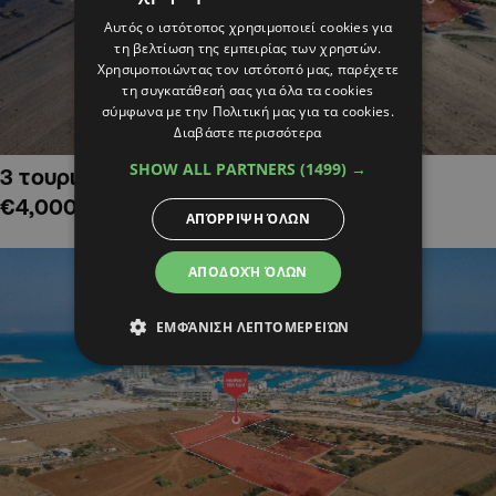
Αυτός ο ιστότοπος χρησιμοποιεί cookies για
τη βελτίωση της εμπειρίας των χρηστών.
Χρησιμοποιώντας τον ιστότοπό μας, παρέχετε
τη συγκατάθεσή σας για όλα τα cookies
σύμφωνα με την Πολιτική μας για τα cookies.
Διαβάστε περισσότερα
SHOW ALL PARTNERS
(1499) →
3 τουριστικά χωράφια στην Αλαμινό,
€4,000,000
ΑΠΌΡΡΙΨΗ ΌΛΩΝ
ΑΠΟΔΟΧΉ ΌΛΩΝ
ΕΜΦΆΝΙΣΗ ΛΕΠΤΟΜΕΡΕΙΏΝ