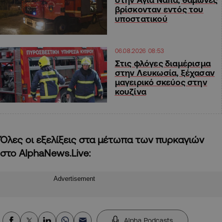
βρίσκονταν εντός του
υποστατικού
06.08.2026 08:53
Στις φλόγες διαμέρισμα
στην Λευκωσία, ξέχασαν
μαγειρικό σκεύος στην
κουζίνα
Όλες οι εξελίξεις στα μέτωπα των πυρκαγιών
στο AlphaNews.Live:
Advertisement
Alpha Podcasts