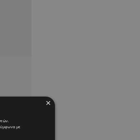
×
στών.
 σύμφωνα με