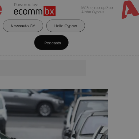
Powered by:
Μέλος του ομίλου
Alpha Cyprus
Newsauto CY
Hello Cyprus
Podcasts