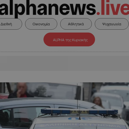
Διεθνή
Οικονομία
Αθλητικά
Ψυχαγωγία
ALPHA της Κυριακής