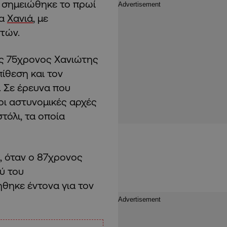
σημειώθηκε το πρωί
τα
Χανιά
, με
ετών.
ας 75χρονος Χανιώτης
ίθεση και τον
. Σε έρευνα που
οι αστυνομικές αρχές
τόλι, τα οποία
ί, όταν ο 87χρονος
ύ του
θηκε έντονα για τον