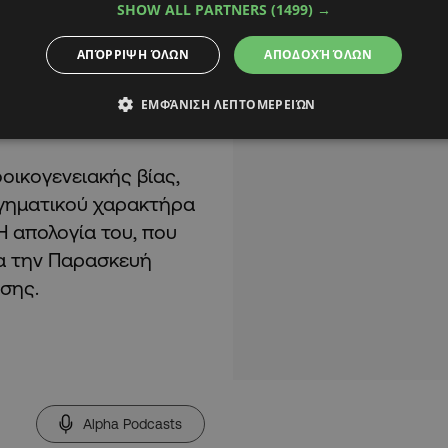
λεσμα να τραυματιστεί
SHOW ALL PARTNERS
(1499) →
ώθηκε όταν, σύμφωνα
ΑΠΌΡΡΙΨΗ ΌΛΩΝ
ΑΠΟΔΟΧΉ ΌΛΩΝ
χισε να τον χτυπά με
 μέσα στην αυλή του
ΕΜΦΆΝΙΣΗ ΛΕΠΤΟΜΕΡΕΙΏΝ
οικογενειακής βίας,
γηματικού χαρακτήρα
Η απολογία του, που
ια την Παρασκευή
σης.
Alpha Podcasts