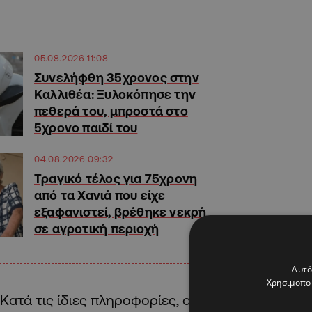
05.08.2026 11:08
Συνελήφθη 35χρονος στην
Καλλιθέα: Ξυλοκόπησε την
πεθερά του, μπροστά στο
5χρονο παιδί του
04.08.2026 09:32
Τραγικό τέλος για 75χρονη
από τα Χανιά που είχε
εξαφανιστεί, βρέθηκε νεκρή
σε αγροτική περιοχή
Αυτό
Χρησιμοποι
Κατά τις ίδιες πληροφορίες, ο 75χρονος φέρεται