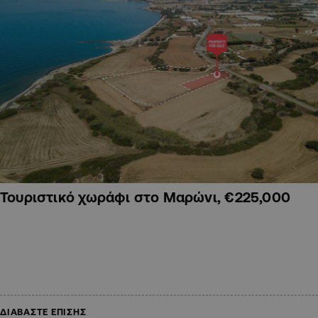
Τουριστικό χωράφι στο Μαρώνι, €225,000
ΔΙΑΒΑΣΤΕ ΕΠΙΣΗΣ