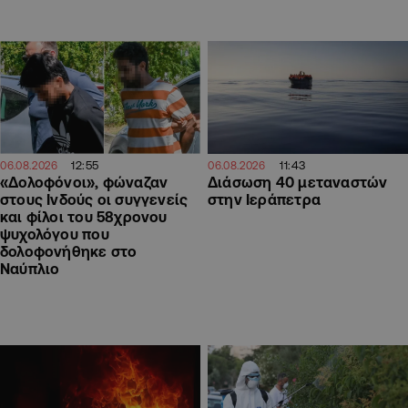
12:55
11:43
06.08.2026
06.08.2026
«Δολοφόνοι», φώναζαν
Διάσωση 40 μεταναστών
στους Ινδούς οι συγγενείς
στην Ιεράπετρα
και φίλοι του 58χρονου
ψυχολόγου που
δολοφονήθηκε στο
Ναύπλιο