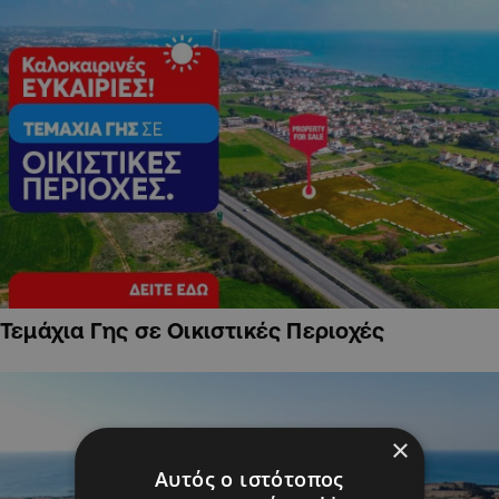
Τεμάχια Γης σε Οικιστικές Περιοχές
×
Αυτός ο ιστότοπος