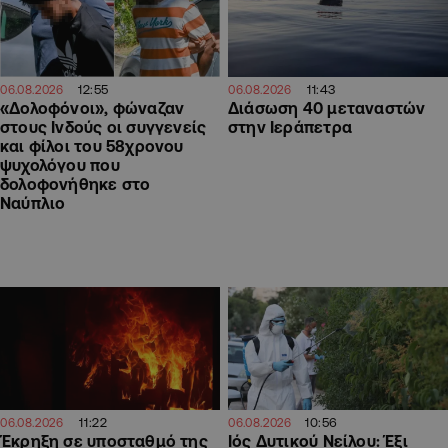
12:55
11:43
06.08.2026
06.08.2026
«Δολοφόνοι», φώναζαν
Διάσωση 40 μεταναστών
στους Ινδούς οι συγγενείς
στην Ιεράπετρα
και φίλοι του 58χρονου
ψυχολόγου που
δολοφονήθηκε στο
Ναύπλιο
11:22
10:56
06.08.2026
06.08.2026
Έκρηξη σε υποσταθμό της
Ιός Δυτικού Νείλου: Έξι