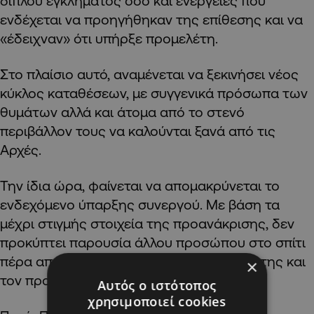
διπλού εγκλήματος όσο και ενέργειες που
ενδέχεται να προηγήθηκαν της επίθεσης και να
«έδειχναν» ότι υπήρξε προμελέτη.
Στο πλαίσιο αυτό, αναμένεται να ξεκινήσει νέος
κύκλος καταθέσεων, με συγγενικά πρόσωπα των
θυμάτων αλλά και άτομα από το στενό
περιβάλλον τους να καλούνται ξανά από τις
Αρχές.
Την ίδια ώρα, φαίνεται να απομακρύνεται το
ενδεχόμενο ύπαρξης συνεργού. Με βάση τα
μέχρι στιγμής στοιχεία της προανάκρισης, δεν
προκύπτει παρουσία άλλου προσώπου στο σπίτι
πέρα από την 54χρονη, τον 26χρονο γιο της και
×
τον προφυλακισμένο 65χρονο Ιταλό.
Αυτός ο ιστότοπος
χρησιμοποιεί cookies