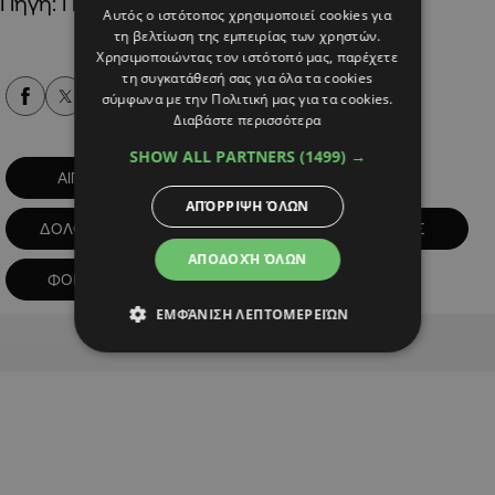
Πηγή: Πρώτο Θέμα
Αυτός ο ιστότοπος χρησιμοποιεί cookies για
τη βελτίωση της εμπειρίας των χρηστών.
Χρησιμοποιώντας τον ιστότοπό μας, παρέχετε
τη συγκατάθεσή σας για όλα τα cookies
Alpha Podcasts
σύμφωνα με την Πολιτική μας για τα cookies.
Διαβάστε περισσότερα
SHOW ALL PARTNERS
(1499) →
ΑΙΓΙΟ
ΔΙΠΛΟ ΦΟΝΙΚΟ
ΑΠΌΡΡΙΨΗ ΌΛΩΝ
ΔΟΛΟΦΟΝΙΑ
ΕΛΛΑΔΑ
ΙΤΑΛΟΣ
ΑΠΟΔΟΧΉ ΌΛΩΝ
ΦΟΝΟΣ
ΕΜΦΆΝΙΣΗ ΛΕΠΤΟΜΕΡΕΙΏΝ
Advertisement