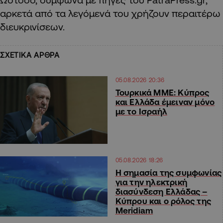
αρκετά από τα λεγόμενά του χρήζουν περαιτέρω
διευκρινίσεων.
ΣΧΕΤΙΚΑ ΑΡΘΡΑ
05.08.2026 20:36
Τουρκικά ΜΜΕ: Κύπρος
και Ελλάδα έμειναν μόνο
με το Ισραήλ
05.08.2026 18:26
H σημασία της συμφωνίας
για την ηλεκτρική
διασύνδεση Ελλάδας –
Κύπρου και ο ρόλος της
Meridiam