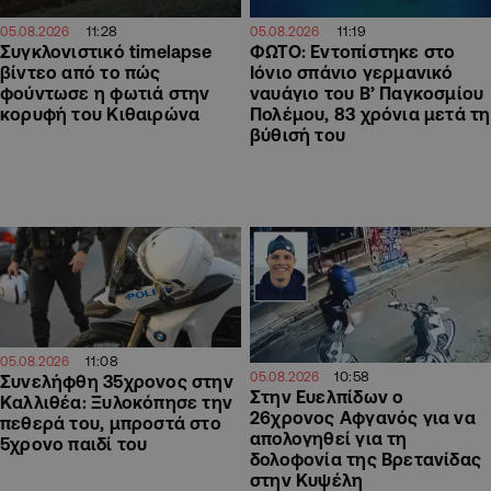
11:28
11:19
05.08.2026
05.08.2026
Συγκλονιστικό timelapse
ΦΩΤΟ: Εντοπίστηκε στο
βίντεο από το πώς
Ιόνιο σπάνιο γερμανικό
φούντωσε η φωτιά στην
ναυάγιο του Β’ Παγκοσμίου
κορυφή του Κιθαιρώνα
Πολέμου, 83 χρόνια μετά τη
βύθισή του
11:08
05.08.2026
10:58
05.08.2026
Συνελήφθη 35χρονος στην
Στην Ευελπίδων ο
Καλλιθέα: Ξυλοκόπησε την
26χρονος Αφγανός για να
πεθερά του, μπροστά στο
απολογηθεί για τη
5χρονο παιδί του
δολοφονία της Βρετανίδας
στην Κυψέλη