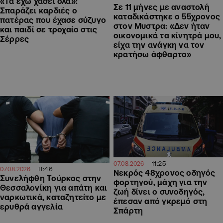
«Τα έχω χάσει όλα»:
Σε 11 μήνες με αναστολή
Σπαράζει καρδιές ο
καταδικάστηκε ο 55χρονος
πατέρας που έχασε σύζυγο
στον Μυστρα: «Δεν ήταν
και παιδί σε τροχαίο στις
οικονομικά τα κίνητρά μου,
Σέρρες
είχα την ανάγκη να τον
κρατήσω άφθαρτο»
11:25
07.08.2026
11:46
07.08.2026
Νεκρός 48χρονος οδηγός
Συνελήφθη Τούρκος στην
φορτηγού, μάχη για την
Θεσσαλονίκη για απάτη και
ζωή δίνει ο συνοδηγός,
ναρκωτικά, καταζητείτο με
έπεσαν από γκρεμό στη
ερυθρά αγγελία
Σπάρτη