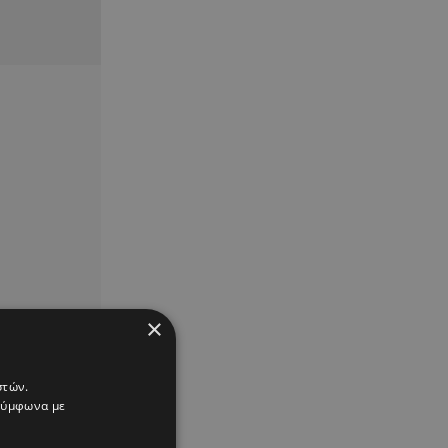
×
στών.
 σύμφωνα με