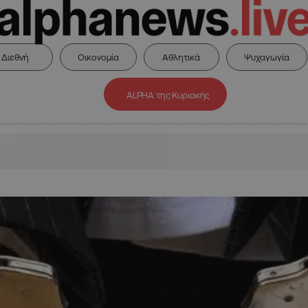
Διεθνή
Οικονομία
Αθλητικά
Ψυχαγωγία
ALPHA της Κυριακής