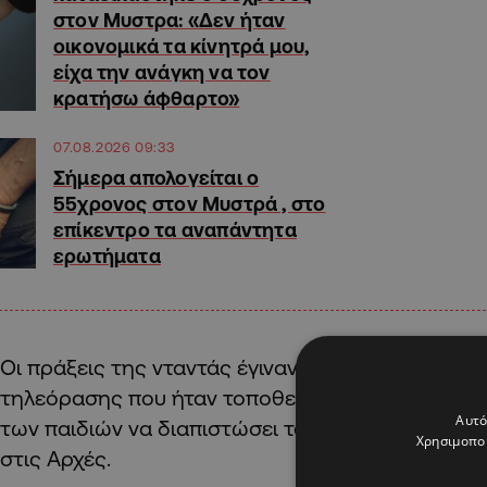
στον Μυστρα: «Δεν ήταν
οικονομικά τα κίνητρά μου,
είχα την ανάγκη να τον
κρατήσω άφθαρτο»
07.08.2026 09:33
Σήμερα απολογείται ο
55χρονος στον Μυστρά , στο
επίκεντρο τα αναπάντητα
ερωτήματα
Οι πράξεις της νταντάς έγιναν αντιληπτές από κ
τηλεόρασης που ήταν τοποθετημένο στο σπίτι μ
Αυτό
των παιδιών να διαπιστώσει το τι ακριβώς συμβαί
Χρησιμοποι
στις Αρχές.