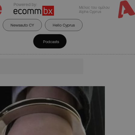
Powered by:
Μέλος του ομίλου
Alpha Cyprus
Newsauto CY
Hello Cyprus
Podcasts