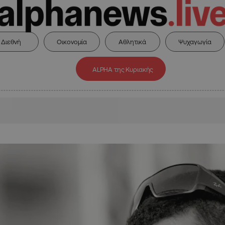
Διεθνή
Οικονομία
Αθλητικά
Ψυχαγωγία
ALPHA της Κυριακής