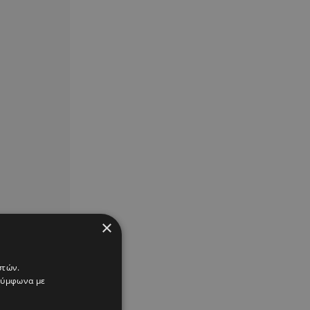
×
στών.
 σύμφωνα με