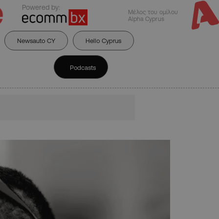
Powered by:
Μέλος του ομίλου
Alpha Cyprus
Newsauto CY
Hello Cyprus
Podcasts