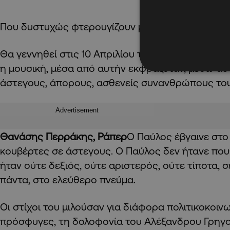
Που δυστυχώς φτερουγίζουν μόνο μέσ’ από την 
Θα γεννηθεί στις 10 Απριλίου του 1979 στο Πέρα
η μουσική, μέσα από αυτήν εκφραζόταν, μέσω α
άστεγους, άπορους, ασθενείς συνανθρώπους του
Advertisement
Θανάσης Περράκης, Ράπερ
Ο Παύλος έβγαινε στο
κουβέρτες σε άστεγους.
Ο Παύλος δεν ήτανε που
ήταν ούτε δεξιός, ούτε αριστερός, ούτε τίποτα, 
πάντα, στο ελεύθερο πνεύμα
.
Οι στίχοι του μιλούσαν για διάφορα πολιτικοκοιν
πρόσφυγες, τη δολοφονία του Αλέξανδρου Γρηγο