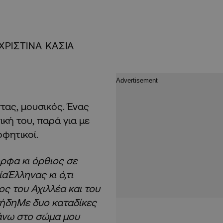
ΧΡΙΣΤΙΝΑ ΚΑΣΙΑ
στας, μουσικός. Ένας
κή του, παρά για με
οφητικοί.
ορφα κι όρθιος σε
Έλληνας κι ό,τι
ος του Αχιλλέα και του
 ήδηΜε δυο καταδίκες
άνω στο σώμα μου