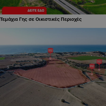
Τεμάχια Γης σε Οικιστικές Περιοχές