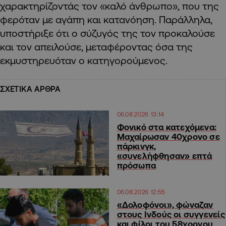
χαρακτηρίζοντάς τον «καλό άνθρωπο», που της
φερόταν με αγάπη και κατανόηση. Παράλληλα,
υποστήριξε ότι ο σύζυγός της τον προκαλούσε
και τον απειλούσε, μεταφέροντας όσα της
εκμυστηρευόταν ο κατηγορούμενος.
ΣΧΕΤΙΚΑ ΑΡΘΡΑ
06.08.2026 13:14
Φονικό στα κατεχόμενα:
Μαχαίρωσαν 40χρονο σε
πάρκινγκ,
«συνελήφθησαν» επτά
πρόσωπα
06.08.2026 12:55
«Δολοφόνοι», φώναζαν
στους Ινδούς οι συγγενείς
και φίλοι του 58χρονου