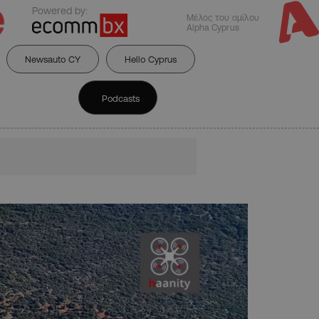
Powered by:
Μέλος του ομίλου
Alpha Cyprus
Newsauto CY
Hello Cyprus
Podcasts