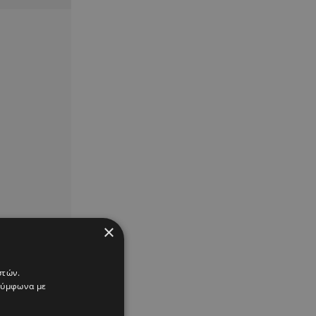
×
στών.
 σύμφωνα με