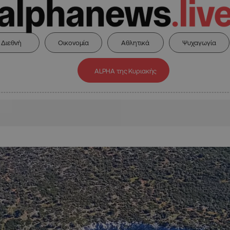
Διεθνή
Οικονομία
Αθλητικά
Ψυχαγωγία
ALPHA της Κυριακής