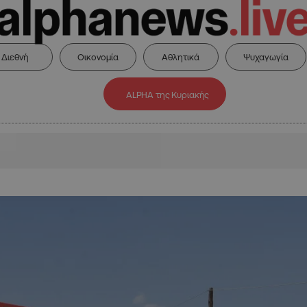
Διεθνή
Οικονομία
Αθλητικά
Ψυχαγωγία
ALPHA της Κυριακής