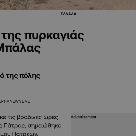
ΕΛΛΑΔΑ
της πυρκαγιάς
 Μπάλας
δό της πόλης
LPHANEWSLIVE
ε τις βραδινές ώρες
ης Πάτρας, σημειώθηκε
ήμου Πατρέων.