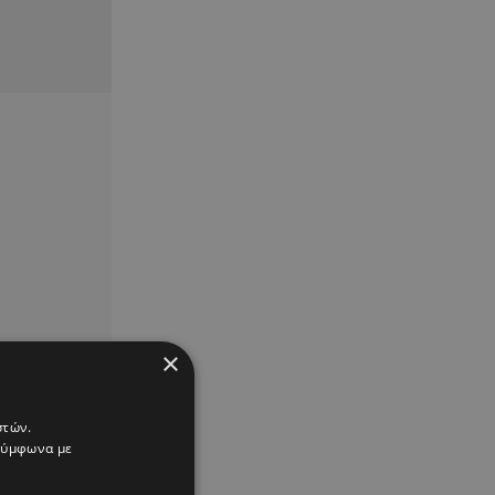
×
στών.
 σύμφωνα με