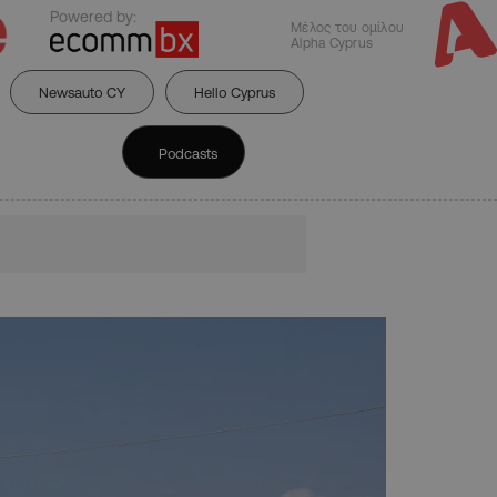
Powered by:
Μέλος του ομίλου
Alpha Cyprus
Newsauto CY
Hello Cyprus
Podcasts