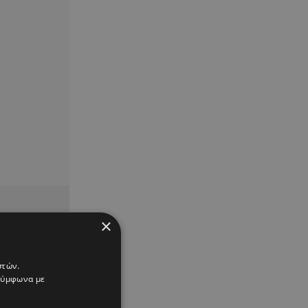
×
στών.
 σύμφωνα με