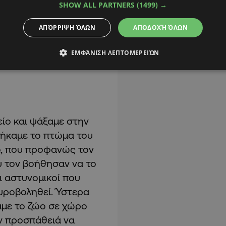
SHOW ALL PARTNERS
(1499) →
ΑΠΌΡΡΙΨΗ ΌΛΩΝ
ΑΠΟΔΟΧΉ ΌΛΩΝ
ΕΜΦΆΝΙΣΗ ΛΕΠΤΟΜΕΡΕΙΏΝ
είο και ψάξαμε στην
ρήκαμε το πτώμα του
μο, που προφανώς τον
υ τον βοήθησαν να το
 αστυνομικοί που
πυροβοληθεί. Ύστερα
με το ζώο σε χώρο
ην προσπάθειά να