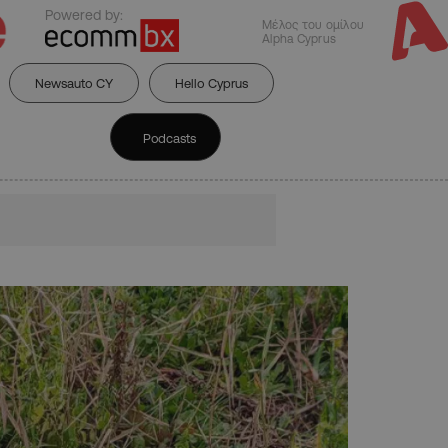
Powered by:
Μέλος του ομίλου
Alpha Cyprus
Newsauto CY
Hello Cyprus
Podcasts