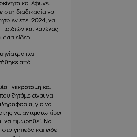
οκίνητο και έφυγε.
ε στη διαδικασία να
ητο εν έτει 2024, να
ν παιδιών και κανένας
α όσα είδε».
τηνίατρο και
νήθηκε από
ία -νεκροτομη και
που ζητάμε είναι να
πληροφορία, για να
στης να αντιμετωπίσει
ι να τιμωρηθεί. Να
 στο γήπεδο και είδε