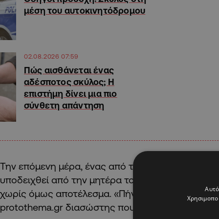
μέση του αυτοκινητόδρομου
02.08.2026 07:59
Πώς αισθάνεται ένας
αδέσποτος σκύλος; Η
επιστήμη δίνει μια πιο
σύνθετη απάντηση
Την επόμενη μέρα, ένας από τους διασώστες πήγ
υποδειχθεί από την μητέρα του κοριτσιού για να
Αυτό
χωρίς όμως αποτέλεσμα. «Πήγαμε εκεί αλλά δεν β
Χρησιμοποι
protothema.gr διασώστης που συμμετείχε στις έ