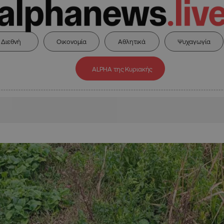
Διεθνή
Οικονομία
Αθλητικά
Ψυχαγωγία
ALPHA της Κυριακής