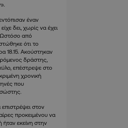
».
εντόπισαν έναν
ίχε δει, χωρίς να έχει
. Ωστόσο από
στώθηκε ότι το
α 18.15. Ακούστηκαν
ερόμενος δράστης,
ύλο, επέστρεψε στο
εκριμένη χρονική
κηνές που
ασώστης.
 επιστρέψει στον
αίρες προκειμένου να
ή ήταν εκείνη στην