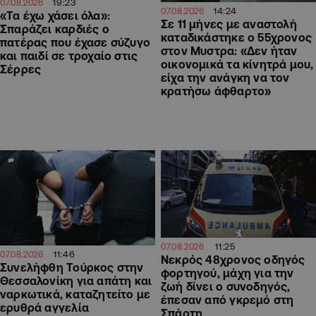
19:23
07.08.2026
14:24
07.08.2026
«Τα έχω χάσει όλα»:
Σε 11 μήνες με αναστολή
Σπαράζει καρδιές ο
καταδικάστηκε ο 55χρονος
πατέρας που έχασε σύζυγο
στον Μυστρα: «Δεν ήταν
και παιδί σε τροχαίο στις
οικονομικά τα κίνητρά μου,
Σέρρες
είχα την ανάγκη να τον
κρατήσω άφθαρτο»
11:25
07.08.2026
11:46
07.08.2026
Νεκρός 48χρονος οδηγός
Συνελήφθη Τούρκος στην
φορτηγού, μάχη για την
Θεσσαλονίκη για απάτη και
ζωή δίνει ο συνοδηγός,
ναρκωτικά, καταζητείτο με
έπεσαν από γκρεμό στη
ερυθρά αγγελία
Σπάρτη