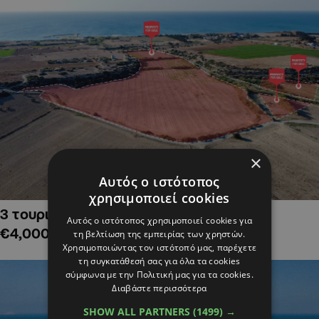
×
Αυτός ο ιστότοπος
χρησιμοποιεί cookies
3 τουριστικά χωράφια στην Αλαμινό,
Αυτός ο ιστότοπος χρησιμοποιεί cookies για
€4,000,000
τη βελτίωση της εμπειρίας των χρηστών.
Χρησιμοποιώντας τον ιστότοπό μας, παρέχετε
τη συγκατάθεσή σας για όλα τα cookies
σύμφωνα με την Πολιτική μας για τα cookies.
Διαβάστε περισσότερα
SHOW ALL PARTNERS
(1499) →