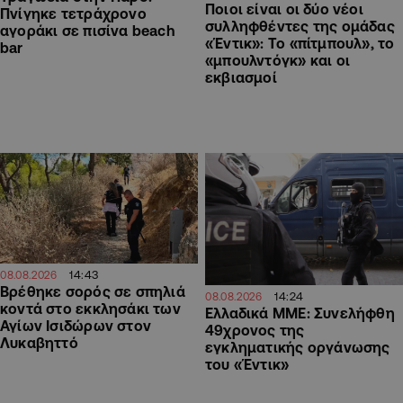
Ποιοι είναι οι δύο νέοι
Πνίγηκε τετράχρονο
συλληφθέντες της ομάδας
αγοράκι σε πισίνα beach
«Έντικ»: Το «πίτμπουλ», το
bar
«μπουλντόγκ» και οι
εκβιασμοί
14:43
08.08.2026
Βρέθηκε σορός σε σπηλιά
14:24
08.08.2026
κοντά στο εκκλησάκι των
Ελλαδικά ΜΜΕ: Συνελήφθη
Αγίων Ισιδώρων στον
49χρονος της
Λυκαβηττό
εγκληματικής οργάνωσης
του «Έντικ»