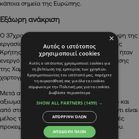
κάποια σημεία της Ευρώπης.
Εξάωρη ανάκριση
Ο 37χρονος Παλαιστίνιος που με την κάλυψη της
×
εργασίας σε ξενοδοχειακό συγκρότημα της
Αυτός ο ιστότοπος
Κρήτης, είχε ήδη ριζοσπαστικοποιηθεί και ήταν
χρησιμοποιεί cookies
ενεργό μέλος της τρομοκρατικής οργάνωσης
Αυτός ο ιστότοπος χρησιμοποιεί cookies για
της Χαμάς, ενώ η ΕΥΠ τον ειχε πλήρως
τη βελτίωση της εμπειρίας των χρηστών.
Χρησιμοποιώντας τον ιστότοπό μας, παρέχετε
χαρτογραφημένο.
τη συγκατάθεσή σας για όλα τα cookies
σύμφωνα με την Πολιτική μας για τα cookies.
Μετά από έξι ώρες ανάκριση τόσο από
Διαβάστε περισσότερα
αξιωματικους της αντιτρομοκρατικής όσο και
SHOW ALL PARTNERS
(1499) →
από στελέχη της ΕΥΠ ομολόγησε ο ίδιος ότι είναι
ΑΠΌΡΡΙΨΗ ΌΛΩΝ
μέλος της οργάνωσης και περιμένει εντολές
προκειμένου να ολοκληρώσει το σχέδιο του.
ΑΠΟΔΟΧΉ ΌΛΩΝ