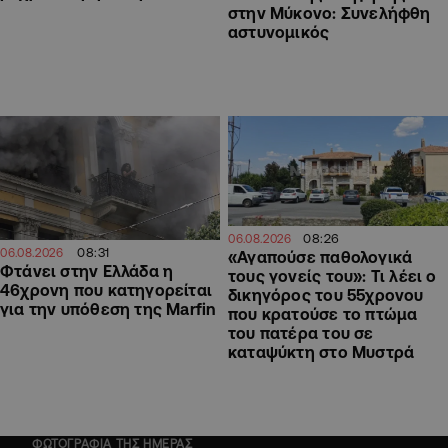
στην Μύκονο: Συνελήφθη
αστυνομικός
08:26
06.08.2026
08:31
06.08.2026
«Αγαπούσε παθολογικά
Φτάνει στην Ελλάδα η
τους γονείς του»: Τι λέει ο
46χρονη που κατηγορείται
δικηγόρος του 55χρονου
για την υπόθεση της Marfin
που κρατούσε το πτώμα
του πατέρα του σε
καταψύκτη στο Μυστρά
ΦΩΤΟΓΡΑΦΙΑ ΤΗΣ ΗΜΕΡΑΣ