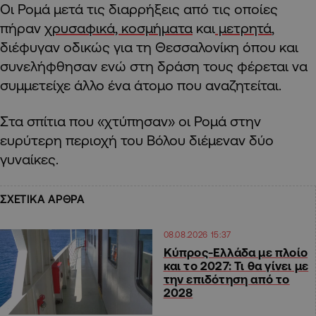
Οι Ρομά μετά τις διαρρήξεις από τις οποίες
πήραν
χρυσαφικά,
κοσμήματα
και
μετρητά
,
διέφυγαν οδικώς για τη Θεσσαλονίκη όπου και
συνελήφθησαν ενώ στη δράση τους φέρεται να
συμμετείχε άλλο ένα άτομο που αναζητείται.
Στα σπίτια που «χτύπησαν» οι Ρομά στην
ευρύτερη περιοχή του Βόλου διέμεναν δύο
γυναίκες.
ΣΧΕΤΙΚΑ ΑΡΘΡΑ
08.08.2026 15:37
Κύπρος-Ελλάδα με πλοίο
και το 2027: Τι θα γίνει με
την επιδότηση από το
2028