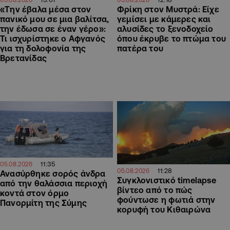
«Την έβαλα μέσα στον
Φρίκη στον Μυστρά: Είχε
πανικό μου σε μια βαλίτσα,
γεμίσει με κάμερες και
την έδωσα σε έναν γέρο»:
αλυσίδες το ξενοδοχείο
Τι ισχυρίστηκε ο Αφγανός
όπου έκρυβε το πτώμα του
για τη δολοφονία της
πατέρα του
Βρετανίδας
11:35
05.08.2026
11:28
05.08.2026
Ανασύρθηκε σορός άνδρα
Συγκλονιστικό timelapse
από την θαλάσσια περιοχή
βίντεο από το πώς
κοντά στον όρμο
φούντωσε η φωτιά στην
Πανορμίτη της Σύμης
κορυφή του Κιθαιρώνα