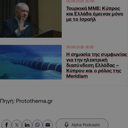
05.08.2026 20:36
Τουρκικά ΜΜΕ: Κύπρος
και Ελλάδα έμειναν μόνο
με το Ισραήλ
05.08.2026 18:26
H σημασία της συμφωνίας
για την ηλεκτρική
διασύνδεση Ελλάδας –
Κύπρου και ο ρόλος της
Meridiam
Πηγή: Protothema.gr
Alpha Podcasts