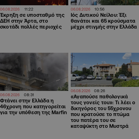
11:22
10:56
06.08.2026
06.08.2026
Έκρηξη σε υποσταθμό της
Ιός Δυτικού Νείλου: Έξι
ΔΕΗ στην Άρτα, στο
θανάτοι και 65 κρούσματα
σκοτάδι πολλές περιοχές
μέχρι στιγμής στην Ελλάδα
08:26
06.08.2026
08:31
06.08.2026
«Αγαπούσε παθολογικά
Φτάνει στην Ελλάδα η
τους γονείς του»: Τι λέει ο
46χρονη που κατηγορείται
δικηγόρος του 55χρονου
για την υπόθεση της Marfin
που κρατούσε το πτώμα
του πατέρα του σε
καταψύκτη στο Μυστρά