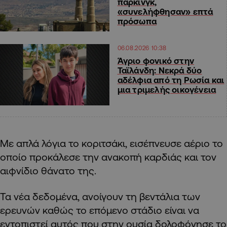
πάρκινγκ,
«συνελήφθησαν» επτά
πρόσωπα
06.08.2026 10:38
Άγριο φονικό στην
Ταϊλάνδη: Νεκρά δύο
αδέλφια από τη Ρωσία και
μια τριμελής οικογένεια
Με απλά λόγια το κοριτσάκι, εισέπνευσε αέριο το
οποίο προκάλεσε την ανακοπή καρδιάς και τον
αιφνίδιο θάνατο της.
Τα νέα δεδομένα, ανοίγουν τη βεντάλια των
ερευνών καθώς το επόμενο στάδιο είναι να
εντοπιστεί αυτός που στην ουσία δολοφόνησε το