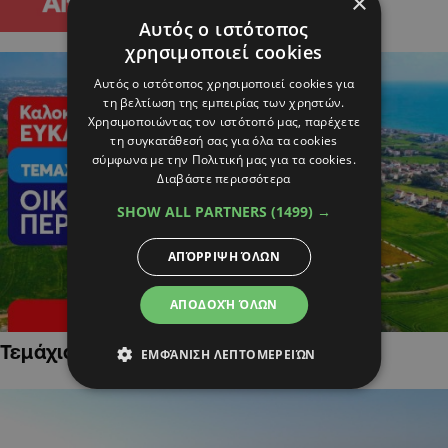
×
Αυτός ο ιστότοπος
χρησιμοποιεί cookies
Αυτός ο ιστότοπος χρησιμοποιεί cookies για
τη βελτίωση της εμπειρίας των χρηστών.
Χρησιμοποιώντας τον ιστότοπό μας, παρέχετε
τη συγκατάθεσή σας για όλα τα cookies
σύμφωνα με την Πολιτική μας για τα cookies.
Διαβάστε περισσότερα
SHOW ALL PARTNERS
(1499) →
ΑΠΌΡΡΙΨΗ ΌΛΩΝ
ΑΠΟΔΟΧΉ ΌΛΩΝ
Τεμάχια Γης σε Οικιστικές Περιοχές
ΕΜΦΆΝΙΣΗ ΛΕΠΤΟΜΕΡΕΙΏΝ