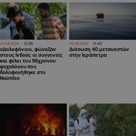
12:55
11:43
06.08.2026
06.08.2026
«Δολοφόνοι», φώναζαν
Διάσωση 40 μεταναστών
στους Ινδούς οι συγγενείς
στην Ιεράπετρα
και φίλοι του 58χρονου
ψυχολόγου που
δολοφονήθηκε στο
Ναύπλιο