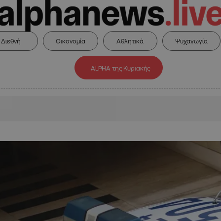
Διεθνή
Οικονομία
Αθλητικά
Ψυχαγωγία
ALPHA της Κυριακής