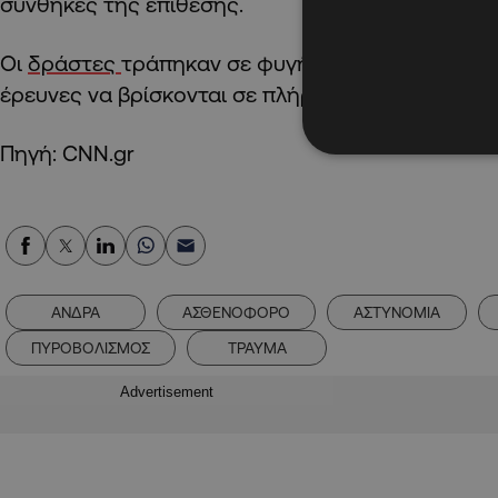
συνθήκες της επίθεσης.
Οι
δράστες
τράπηκαν σε φυγή και αναζητούνται α
έρευνες να βρίσκονται σε πλήρη εξέλιξη.
Πηγή: CNN.gr
ΑΝΔΡΑ
ΑΣΘΕΝΟΦΟΡΟ
ΑΣΤΥΝΟΜΙΑ
ΠΥΡΟΒΟΛΙΣΜΟΣ
ΤΡΑΥΜΑ
Advertisement