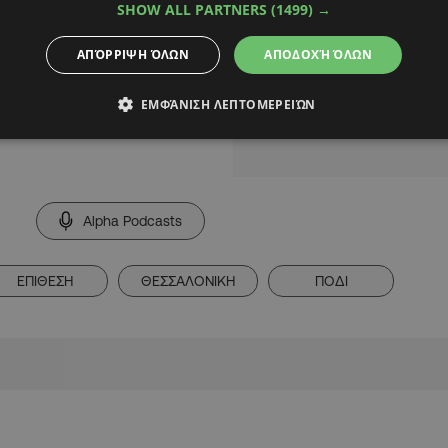
SHOW ALL PARTNERS
(1499) →
πό τις Αρχές, με τις
ΑΠΌΡΡΙΨΗ ΌΛΩΝ
ΑΠΟΔΟΧΉ ΌΛΩΝ
ΕΜΦΆΝΙΣΗ ΛΕΠΤΟΜΕΡΕΙΏΝ
Alpha Podcasts
ΕΠΙΘΕΣΗ
ΘΕΣΣΑΛΟΝΙΚΗ
ΠΟΔΙ