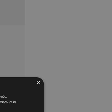
×
στών.
 σύμφωνα με