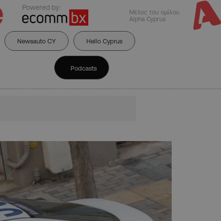
Powered by:
Μέλος του ομίλου
Alpha Cyprus
Newsauto CY
Hello Cyprus
Podcasts