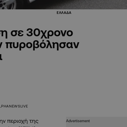
ΕΛΛΑΔΑ
ση σε 30χρονο
ον πυροβόλησαν
ι
LPHANEWSLIVE
την περιοχή της