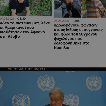
08:39
07.08.2026
12:55
06.08.2026
«Δεν το πιστεύουμε», λένε
«Δολοφόνοι», φώναζαν
οι Αμερικανοί που
στους Ινδούς οι συγγενείς
υιοθέτησαν τον Αφγανό
και φίλοι του 58χρονου
στη Λέσβο
ψυχολόγου που
δολοφονήθηκε στο
Ναύπλιο
ΦΩΤΟΓΡΑΦΙΑ ΤΗΣ ΗΜΕΡΑΣ