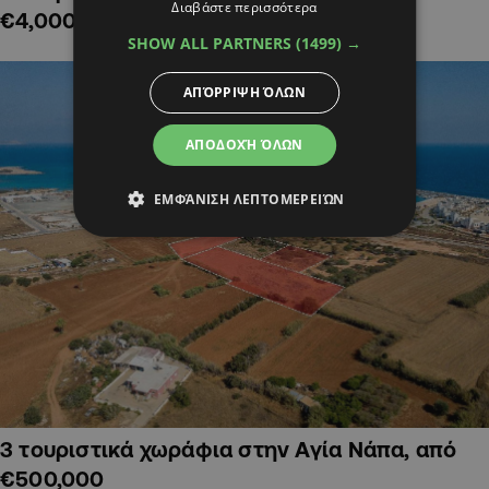
Διαβάστε περισσότερα
€4,000,000
SHOW ALL PARTNERS
(1499) →
ΑΠΌΡΡΙΨΗ ΌΛΩΝ
ΑΠΟΔΟΧΉ ΌΛΩΝ
ΕΜΦΆΝΙΣΗ ΛΕΠΤΟΜΕΡΕΙΏΝ
3 τουριστικά χωράφια στην Αγία Νάπα, από
€500,000