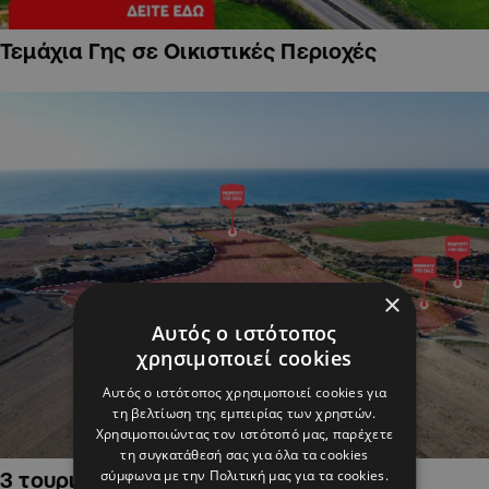
Τεμάχια Γης σε Οικιστικές Περιοχές
×
Αυτός ο ιστότοπος
χρησιμοποιεί cookies
Αυτός ο ιστότοπος χρησιμοποιεί cookies για
τη βελτίωση της εμπειρίας των χρηστών.
Χρησιμοποιώντας τον ιστότοπό μας, παρέχετε
τη συγκατάθεσή σας για όλα τα cookies
σύμφωνα με την Πολιτική μας για τα cookies.
3 τουριστικά χωράφια στην Αλαμινό,