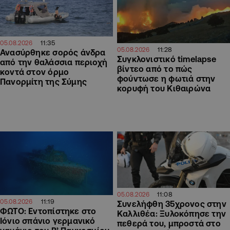
11:35
05.08.2026
11:28
05.08.2026
Ανασύρθηκε σορός άνδρα
Συγκλονιστικό timelapse
από την θαλάσσια περιοχή
βίντεο από το πώς
κοντά στον όρμο
φούντωσε η φωτιά στην
Πανορμίτη της Σύμης
κορυφή του Κιθαιρώνα
11:08
05.08.2026
11:19
05.08.2026
Συνελήφθη 35χρονος στην
ΦΩΤΟ: Εντοπίστηκε στο
Καλλιθέα: Ξυλοκόπησε την
Ιόνιο σπάνιο γερμανικό
πεθερά του, μπροστά στο