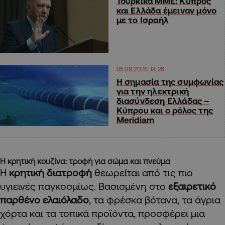
Τουρκικά ΜΜΕ: Κύπρος
και Ελλάδα έμειναν μόνο
με το Ισραήλ
05.08.2026 18:26
H σημασία της συμφωνίας
για την ηλεκτρική
διασύνδεση Ελλάδας –
Κύπρου και ο ρόλος της
Meridiam
Η κρητική κουζίνα: τροφή για σώμα και πνεύμα
Η
κρητική διατροφή
θεωρείται από τις πιο
υγιεινές παγκοσμίως. Βασισμένη στο
εξαιρετικό
παρθένο ελαιόλαδο
, τα φρέσκα βότανα, τα άγρια
χόρτα και τα τοπικά προϊόντα, προσφέρει μια