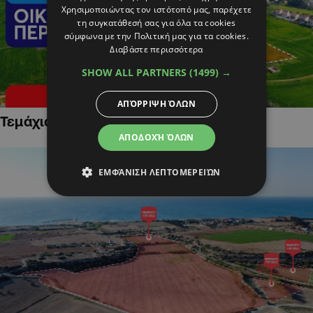
Χρησιμοποιώντας τον ιστότοπό μας, παρέχετε
τη συγκατάθεσή σας για όλα τα cookies
σύμφωνα με την Πολιτική μας για τα cookies.
Διαβάστε περισσότερα
SHOW ALL PARTNERS
(1499) →
ΑΠΌΡΡΙΨΗ ΌΛΩΝ
Τεμάχια Γης σε Οικιστικές Περιοχές
ΑΠΟΔΟΧΉ ΌΛΩΝ
ΕΜΦΆΝΙΣΗ ΛΕΠΤΟΜΕΡΕΙΏΝ