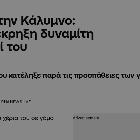
την Κάλυμνο:
έκρηξη δυναμίτη
ί του
ου κατέληξε παρά τις προσπάθειες των 
LPHANEWSLIVE
 χέρια του σε γάμο