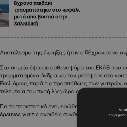
8χρονο παιδάκι
τραυματίστηκε στο κεφάλι
μετά από βουτιά στην
Χαλκιδική
Αποτέλεσμα της έκρηξης ήταν ο 56χρονος να ακ
Στο σημείο έφτασε ασθενοφόρο του ΕΚΑΒ που π
τραυματισμένο άνδρα και τον μετέφερε στο νοσο
Εκεί, όμως, παρά τις προσπάθειες των γιατρών,
τελευταία του πνοή λίγη ώρα αργότερα.
Για το περιστατικό ενημερώθηκε και η αστυνομία, 
Αυτό
έρευνες για τις ακριβείς συνθήκες του θανάτου 
Χρησιμοποι