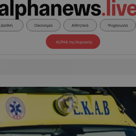
Διεθνή
Οικονομία
Αθλητικά
Ψυχαγωγία
ALPHA της Κυριακής