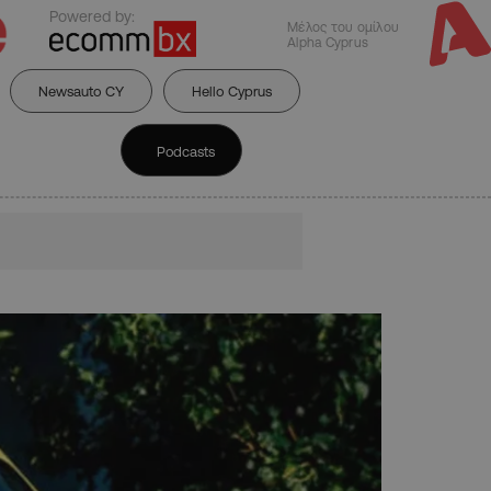
Powered by:
Μέλος του ομίλου
Alpha Cyprus
Newsauto CY
Hello Cyprus
Podcasts