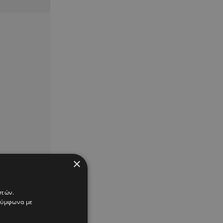
×
στών.
 σύμφωνα με