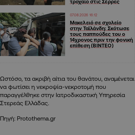
τροχαίο στις Σέρρες
07.08.2026 16:12
Μακελειό σε σχολείο
στην Ταϊλάνδη: Σκότωσε
τους παππούδες του ο
14χρονος πριν την φονική
επίθεση (ΒΙΝΤΕΟ)
Ωστόσο, τα ακριβή αίτια του θανάτου, αναμένεται
να φωτίσει η νεκροψία-νεκροτομή που
παραγγέλθηκε στην Ιατροδικαστική Υπηρεσία
Στερεάς Ελλάδας.
Πηγή: Protothema.gr