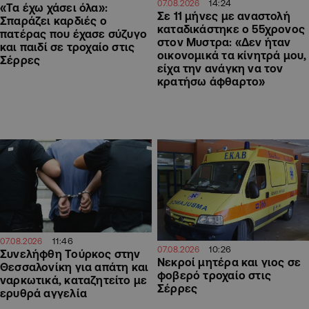
14:24
07.08.2026
«Τα έχω χάσει όλα»:
Σε 11 μήνες με αναστολή
Σπαράζει καρδιές ο
καταδικάστηκε ο 55χρονος
πατέρας που έχασε σύζυγο
στον Μυστρα: «Δεν ήταν
και παιδί σε τροχαίο στις
οικονομικά τα κίνητρά μου,
Σέρρες
είχα την ανάγκη να τον
κρατήσω άφθαρτο»
11:46
07.08.2026
10:26
07.08.2026
Συνελήφθη Τούρκος στην
Νεκροί μητέρα και γιος σε
Θεσσαλονίκη για απάτη και
φοβερό τροχαίο στις
ναρκωτικά, καταζητείτο με
Σέρρες
ερυθρά αγγελία