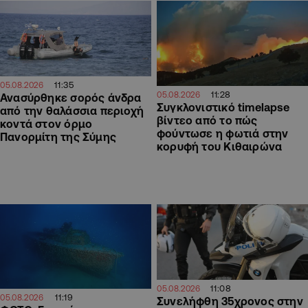
11:35
05.08.2026
11:28
05.08.2026
Ανασύρθηκε σορός άνδρα
Συγκλονιστικό timelapse
από την θαλάσσια περιοχή
βίντεο από το πώς
κοντά στον όρμο
φούντωσε η φωτιά στην
Πανορμίτη της Σύμης
κορυφή του Κιθαιρώνα
11:08
05.08.2026
11:19
05.08.2026
Συνελήφθη 35χρονος στην