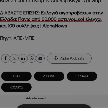
Κένεντι και του Μάρτιν Λούθερ Κινγκ Τζούνιορ.
ΔΙΑΒΑΣΤΕ ΕΠΙΣΗΣ:
Ευλογιά αιγοπροβάτων στην
Ελλάδα: Πάνω από 60.000 αστυνομικοί έλεγχοι
και 109 συλλήψεις | AlphaNews
Πηγή: ΑΠΕ-ΜΠΕ
Alpha Podcasts
UFO
ΔΙΕΘΝΗ
ΕΛΛΑΔΑ
ΚΟΣΜΟΣ
Advertisement