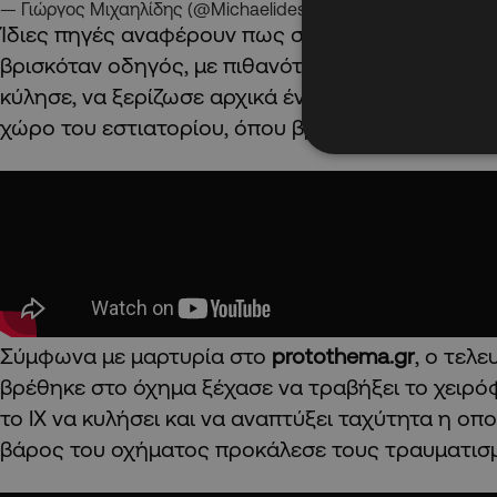
— Γιώργος Μιχαηλίδης (@MichaelidesGio)
July 12, 2025
Ίδιες πηγές αναφέρουν πως στο αυτοκίνητο μάρ
βρισκόταν οδηγός, με πιθανότερο σενάριο να λύθ
κύλησε, να ξερίζωσε αρχικά ένα δέντρο και να έ
χώρο του εστιατορίου, όπου βρίσκονταν πελάτες
Σύμφωνα με μαρτυρία στο
protothema.gr
, ο τελ
βρέθηκε στο όχημα ξέχασε να τραβήξει το χειρ
το ΙΧ να κυλήσει και να αναπτύξει ταχύτητα η οπ
βάρος του οχήματος προκάλεσε τους τραυματισμ