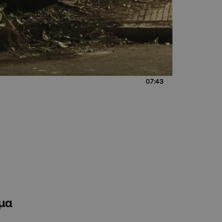
07:43
ημα