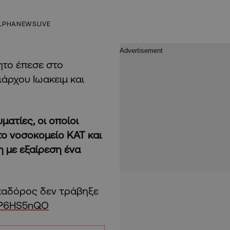
LPHANEWSLIVE
ητο έπεσε στο
άρχου Ιωακειμ και
υματίες, οι οποίοι
ο νοσοκομείο ΚΑΤ και
η με εξαίρεση ένα
καδόρος δεν τράβηξε
IvP6HS5nQO