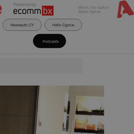
Powered by:
Μέλος του ομίλου
Alpha Cyprus
Newsauto CY
Hello Cyprus
Podcasts