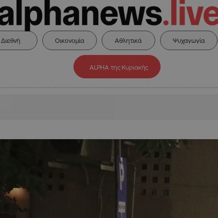
Διεθνή
Οικονομία
Αθλητικά
Ψυχαγωγία
ALPHA της Κυριακής