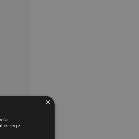
×
στών.
 σύμφωνα με