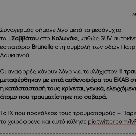
A
Συναγερμός σήμανε λίγο μετά τα μεσάνυχτα
του
Σαββάτου
στο
Κολωνάκι
, καθώς SUV αυτοκίν
εστιατόριο
Brunello
στη συμβολή των οδών Πατρι
Λουκιανού.
Οι αναφορές κάνουν λόγο για τουλάχιστον
11 τρα
μεταφέρθηκαν με επτά ασθενοφόρα του ΕΚΑΒ στ
η κατάσταστασή τους κρίνεται, γενικά, ελεγχόμεν
άτομο που τραυματίστηκε πιο σοβαρά.
Το ΙΧ που προκάλεσε τους τραυματισμούς – Παρ
το χειρόφρενο και αυτό κύλησε
pic.twitter.com/