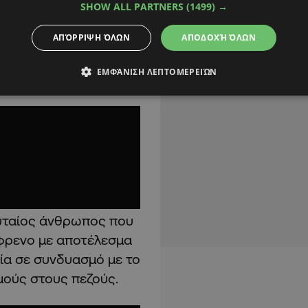
SHOW ALL PARTNERS
(1499) →
κας
Mercedes
δεν
ΑΠΌΡΡΙΨΗ ΌΛΩΝ
ΑΠΟΔΟΧΉ ΌΛΩΝ
ηκε το χειρόφρενο, να
πεσε στον εξωτερικό
ΕΜΦΆΝΙΣΗ ΛΕΠΤΟΜΕΡΕΙΏΝ
.
ευταίος άνθρωπος που
όφρενο με αποτέλεσμα
οία σε συνδυασμό με το
ούς στους πεζούς.