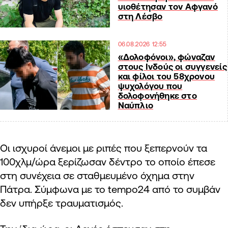
υιοθέτησαν τον Αφγανό
στη Λέσβο
06.08.2026 12:55
«Δολοφόνοι», φώναζαν
στους Ινδούς οι συγγενείς
και φίλοι του 58χρονου
ψυχολόγου που
δολοφονήθηκε στο
Ναύπλιο
Οι ισχυροί άνεμοι με ριπές που ξεπερνούν τα
100χλμ/ώρα ξερίζωσαν δέντρο το οποίο έπεσε
στη συνέχεια σε σταθμευμένο όχημα στην
Πάτρα. Σύμφωνα με το tempo24 από το συμβάν
δεν υπήρξε τραυματισμός.