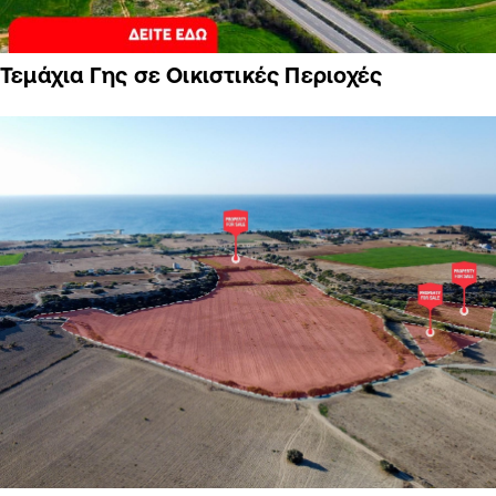
Τεμάχια Γης σε Οικιστικές Περιοχές