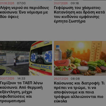
07:00
09:18
01.08.2026
31.07.2026
Λήψη νερού σε περιόδους
Γεφύρωση του χάσματος:
καύσωνα: Ένα νόμισμα με
Κατανόηση και δράση κατά
δύο όψεις
του κινδύνου εμφάνισης
έρπητα ζωστήρα
14:33
08:08
30.07.2026
26.07.2026
Γεμίζουν τα ΤΑΕΠ λόγω
Καύσωνας και διατροφή: Τι
καύσωνα: Από θερμική
πρέπει να τρώμε, τι να
εξάντληση, μέχρι
αποφύγουμε και ποια
αφυδατώσεις και
τρόφιμα αλλοιώνονται πιο
τραυματισμοί
εύκολα